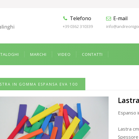
Telefono
E-mail
+39 0362 310339
info@andreonigo
ATALOGHI
MARCHI
VIDEO
CONTATTI
STRA IN GOMMA ESPANSA EVA 100
Lastr
Espanso i
Lastra cm
Spessore